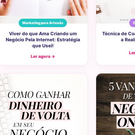
Marketing para Artesãs
C
Viver do que Ama Criando um
Técnica de Co
Negócio Pela Internet: Estratégia
a Rea
que Usei!
Le
Ler agora →