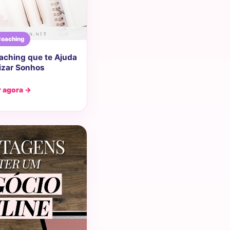
oaching
aching que te Ajuda
lizar Sonhos
r agora →