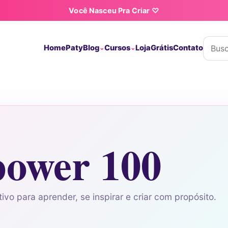
Você Nasceu Pra Criar ♡
Buscar
Home
Paty
Blog
Cursos
Loja
Grátis
Contato
power 100
ivo para aprender, se inspirar e criar com propósito.