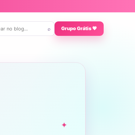
 por:
⌕
Grupo Grátis 💗