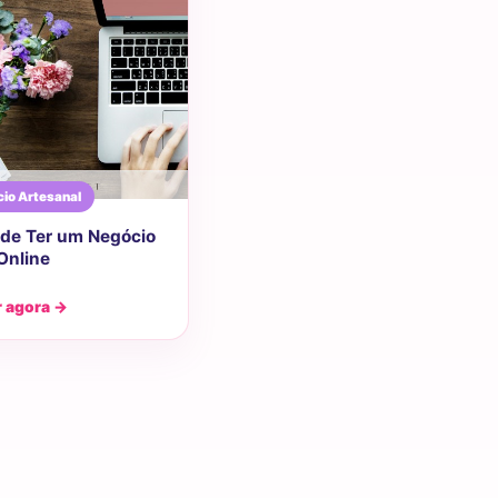
io Artesanal
de Ter um Negócio
Online
r agora →