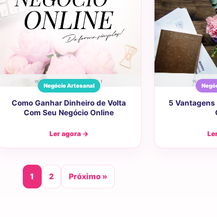
Negócio Artesanal
Negóc
Como Ganhar Dinheiro de Volta
5 Vantagens 
Com Seu Negócio Online
Ler agora →
Le
1
2
Próximo »