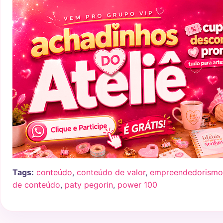
Tags:
conteúdo
,
conteúdo de valor
,
empreendedorismo 
de conteúdo
,
paty pegorin
,
power 100