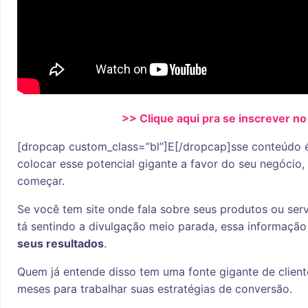
>> Clique aqui pra se inscrever no
[dropcap custom_class=”bl”]E[/dropcap]sse conteúdo 
colocar esse potencial gigante a favor do seu negócio
começar.
Se você tem site onde fala sobre seus produtos ou serv
tá sentindo a divulgação meio parada, essa informaçã
seus resultados
.
Quem já entende disso tem uma fonte gigante de client
meses para trabalhar suas estratégias de conversão.