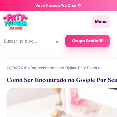
Pular para o conteúdo
Você Nasceu Pra Criar ♡
Menu
Buscar por:
⌕
Grupo Grátis 💗
26/06/2019
•
Empreendedorismo Digital
•
Paty Pegorin
Como Ser Encontrado no Google Por Seu