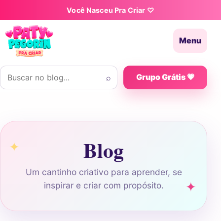
Pular para o conteúdo
Você Nasceu Pra Criar ♡
Menu
Buscar por:
⌕
Grupo Grátis 💗
Blog
Um cantinho criativo para aprender, se
inspirar e criar com propósito.