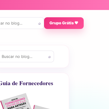
 por:
⌕
Grupo Grátis 💗
uscar por:
⌕
Guia de Fornecedores