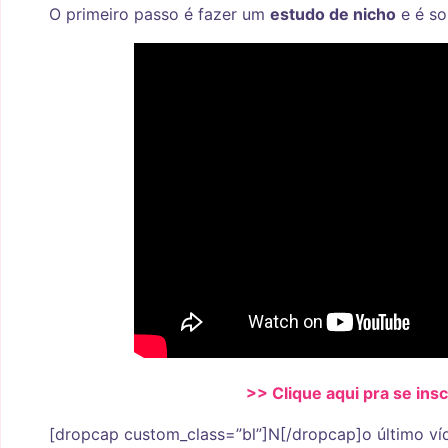
O primeiro passo é fazer um
estudo de nicho
e é so
>> Clique aqui pra se ins
[dropcap custom_class=”bl”]N[/dropcap]o último víde