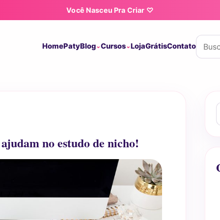
Você Nasceu Pra Criar ♡
Buscar
Home
Paty
Blog
Cursos
Loja
Grátis
Contato
B
e ajudam no estudo de nicho!