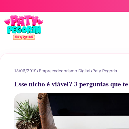
Pular para o conteúdo
13/06/2019
•
Empreendedorismo Digital
•
Paty Pegorin
Esse nicho é viável? 3 perguntas que t