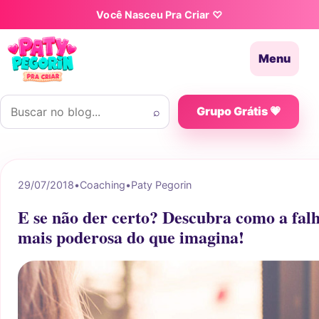
Pular para o conteúdo
Você Nasceu Pra Criar ♡
Menu
Buscar por:
⌕
Grupo Grátis 💗
29/07/2018
•
Coaching
•
Paty Pegorin
E se não der certo? Descubra como a fal
mais poderosa do que imagina!