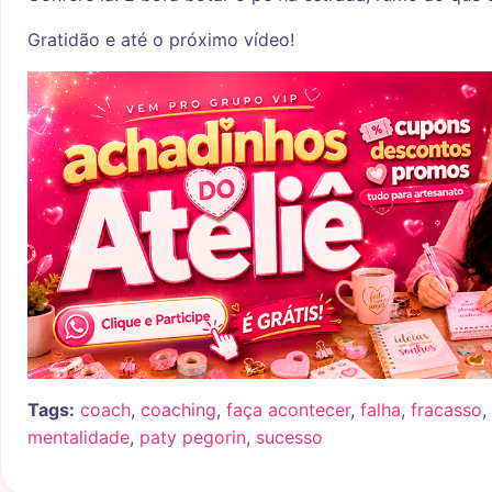
Gratidão e até o próximo vídeo!
Tags:
coach
,
coaching
,
faça acontecer
,
falha
,
fracasso
,
mentalidade
,
paty pegorin
,
sucesso