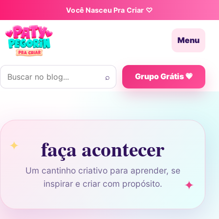
Pular para o conteúdo
Você Nasceu Pra Criar ♡
Menu
Buscar por:
⌕
Grupo Grátis 💗
faça acontecer
Um cantinho criativo para aprender, se
inspirar e criar com propósito.