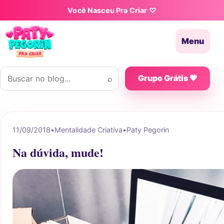
Pular para o conteúdo
Você Nasceu Pra Criar ♡
Menu
Buscar por:
⌕
Grupo Grátis 💗
11/09/2018
•
Mentalidade Criativa
•
Paty Pegorin
Na dúvida, mude!