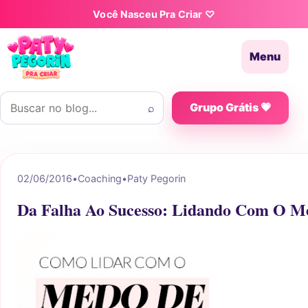
Pular para o conteúdo
Você Nasceu Pra Criar ♡
Menu
Buscar por:
⌕
Grupo Grátis 💗
02/06/2016
•
Coaching
•
Paty Pegorin
Da Falha Ao Sucesso: Lidando Com O M