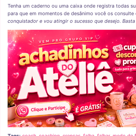
Tenha um caderno ou uma caixa onde registra todas sua
para que em momentos de desânimo você os consulte 
conquistador e vou atingir o sucesso que desejo. Basta
Tags:
coach
,
coaching
,
crenças
,
falha
,
falhar
,
medo de f