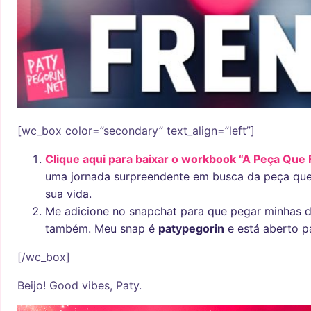
[wc_box color=”secondary” text_align=”left”]
Clique aqui para baixar o workbook “A Peça Que 
uma jornada surpreendente em busca da peça que 
sua vida.
Me adicione no snapchat para que pegar minhas d
também. Meu snap é
patypegorin
e está aberto p
[/wc_box]
Beijo! Good vibes, Paty.