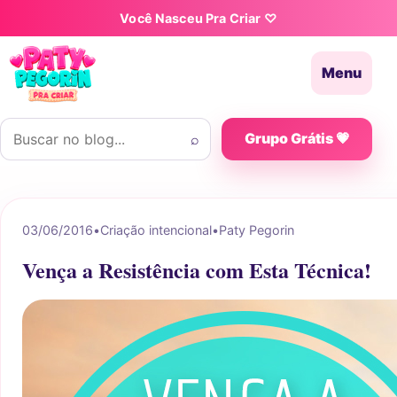
Pular para o conteúdo
Você Nasceu Pra Criar ♡
Menu
Buscar por:
⌕
Grupo Grátis 💗
03/06/2016
•
Criação intencional
•
Paty Pegorin
Vença a Resistência com Esta Técnica!