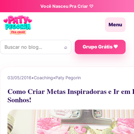
Pular para o conteúdo
Você Nasceu Pra Criar ♡
Menu
Buscar por:
⌕
Grupo Grátis 💗
03/05/2016
•
Coaching
•
Paty Pegorin
Como Criar Metas Inspiradoras e Ir em 
Sonhos!