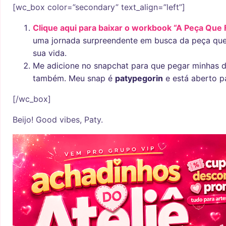
[wc_box color=”secondary” text_align=”left”]
Clique aqui para baixar o workbook “A Peça Que 
uma jornada surpreendente em busca da peça que 
sua vida.
Me adicione no snapchat para que pegar minhas d
também. Meu snap é
patypegorin
e está aberto p
[/wc_box]
Beijo! Good vibes, Paty.