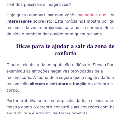
sentidos possíveis e imagináveis?
Hoje quero compartilhar com você
uma notícia que li
b
interessante
sobre isto. Esta notícia nos mostra por q
reclamar da vida é prejudicial para nosso cérebro. Rec
da vida e também dar ouvido para quem reclama.
Dicas para te ajudar a sair da zona d
conforto
O autor, cientista da computação e filósofo, Steven Pa
examinou as emoções negativas provocadas pela
reclamações. A teoria dele sugere que a negatividade e
reclamação
alteram a estrutura e função
do cérebro e
corpo.
Parton trabalha com a neuroplasticidade, a ciência que
mostra como o cérebro constrói suas conexões com b
em tudo que é exposto de forma repetida.