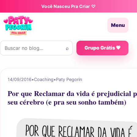
Pular para o conteúdo
Você Nasceu Pra Criar ♡
Menu
Buscar por:
⌕
Grupo Grátis 💗
14/09/2016
•
Coaching
•
Paty Pegorin
Por que Reclamar da vida é prejudicial 
seu cérebro (e pra seu sonho também)