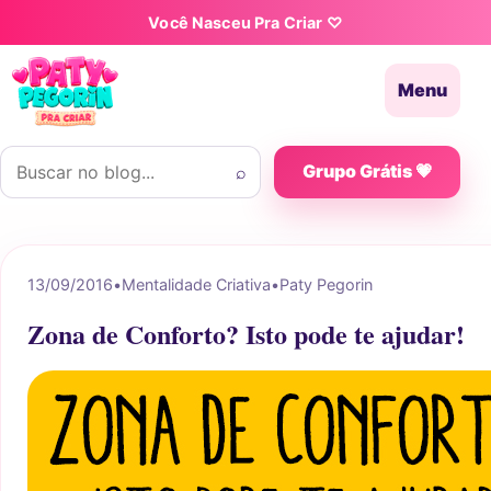
Pular para o conteúdo
Você Nasceu Pra Criar ♡
Menu
Buscar por:
⌕
Grupo Grátis 💗
13/09/2016
•
Mentalidade Criativa
•
Paty Pegorin
Zona de Conforto? Isto pode te ajudar!