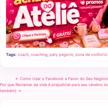
Tags:
coach
,
coaching
,
paty pegorin
,
zona de conforto
← Como Usar o Facebook a Favor do Seu Negóci
Por que Reclamar da vida é prejudicial para seu cérebro (
também) →