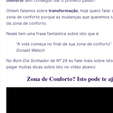
conforto
sem conseguir dar o primeiro passo?
Ontem falamos sobre
transformação
, hoje quero fala
zona de conforto porque as mudanças que queremos 
da zona de conforto.
Neale tem uma frase fantástica sobre isto que é:
“A vida começa no final de sua zona de conforto”
Donald Walsch
No
Bom Dia Sonhador de Nº 28
eu falei mais sobre ist
pegar muitas dicas sobre isto no vídeo abaixo:
Zona de Conforto? Isto pode te a