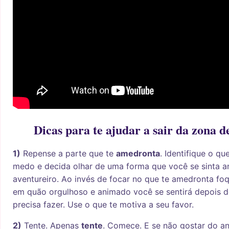
Dicas para te ajudar a sair da zona d
1)
Repense a parte que te
amedronta
. Identifique o q
medo e decida olhar de uma forma que você se sinta 
aventureiro. Ao invés de focar no que te amedronta foq
em quão orgulhoso e animado você se sentirá depois d
precisa fazer. Use o que te motiva a seu favor.
2)
Tente. Apenas
tente
. Comece. E se não gostar do 