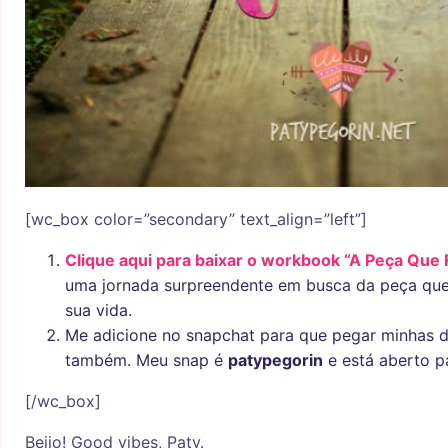
[wc_box color=”secondary” text_align=”left”]
Clique aqui para baixar o workbook “A Peça Que 
uma jornada surpreendente em busca da peça que 
sua vida.
Me adicione no snapchat para que pegar minhas d
também. Meu snap é
patypegorin
e está aberto p
[/wc_box]
Beijo! Good vibes, Paty.