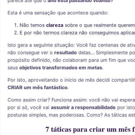
parece até que o
ano está passando voando?”
Esta é uma sensação que acontece quando:
Não temos
clareza
sobre o que realmente queremo
E por não termos clareza não conseguimos aplica
Isto gera a seguinte situação: Você faz centenas de at
não consegue ver o
resultado
delas… Simplesmente po
propósito definido, não colaboram para um fim que vo
seus
objetivos transformados em metas
.
Por isto, aproveitando o início de mês decidi compart
CRIAR um mês fantástico
.
Como assim criar? Funciona assim: você não vai espera
por si só, você vai
assumir a responsabilidade
por isto
posturas simples, mas poderosas. Como? As táticas est
7 táticas para criar um mês f