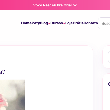
Você Nasceu Pra Criar ♡
Buscar
Home
Paty
Blog
Cursos
Loja
Grátis
Contato
B
a?