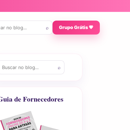
 por:
⌕
Grupo Grátis 💗
uscar por:
⌕
Guia de Fornecedores