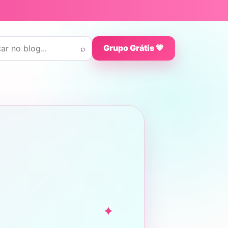
 por:
⌕
Grupo Grátis 💗