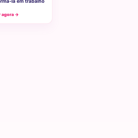
ormá-la em trabalho
r agora →