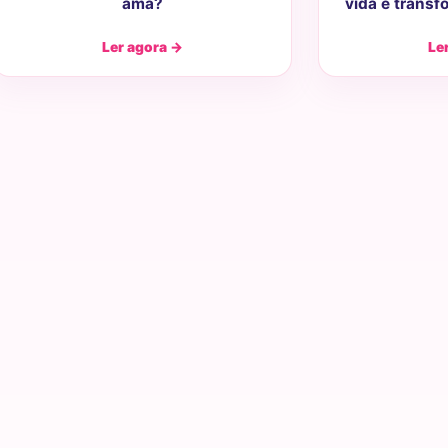
ama?
vida e transf
Ler agora →
Le