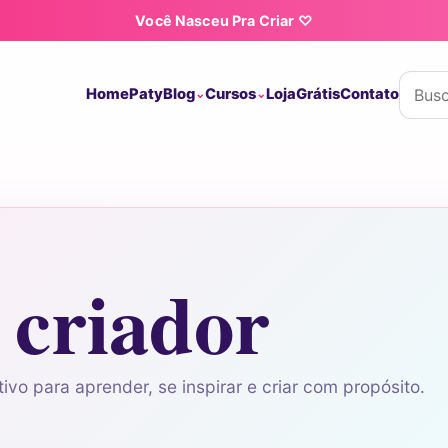
Você Nasceu Pra Criar ♡
Buscar
Home
Paty
Blog
Cursos
Loja
Grátis
Contato
criador
ivo para aprender, se inspirar e criar com propósito.