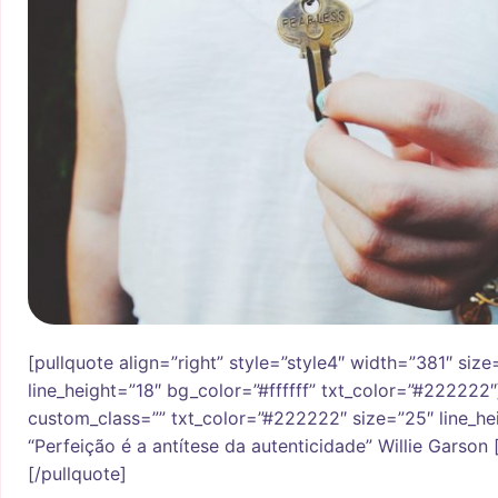
[pullquote align=”right” style=”style4″ width=”381″ size
line_height=”18″ bg_color=”#ffffff” txt_color=”#222222
custom_class=”” txt_color=”#222222″ size=”25″ line_he
“Perfeição é a antítese da autenticidade” Willie Garson
[/pullquote]