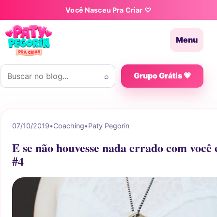
Pular para o conteúdo
Você Nasceu Pra Criar ♡
Menu
Buscar por:
⌕
Grupo Grátis 💗
07/10/2019
•
Coaching
•
Paty Pegorin
E se não houvesse nada errado com você 
#4