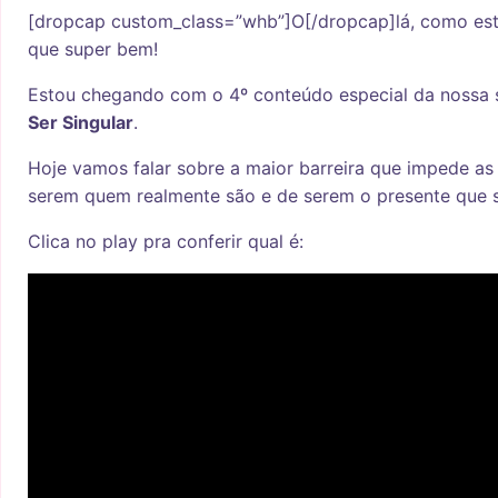
[dropcap custom_class=”whb”]O[/dropcap]lá, como est
que super bem!
Estou chegando com o 4º conteúdo especial da nossa s
Ser Singular
.
Hoje vamos falar sobre a maior barreira que impede as
serem quem realmente são e de serem o presente que 
Clica no play pra conferir qual é: