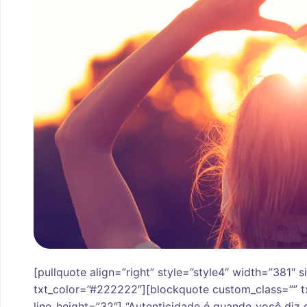
[pullquote align=”right” style=”style4″ width=”381″ s
txt_color=”#222222″][blockquote custom_class=”” t
line_height=”32″] “Autenticidade é quando você diz 