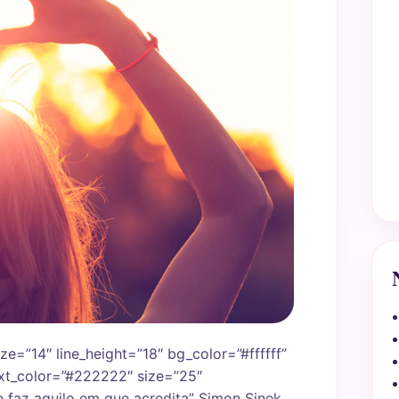
ize=”14″ line_height=”18″ bg_color=”#ffffff”
xt_color=”#222222″ size=”25″
e faz aquilo em que acredita” Simon Sinek