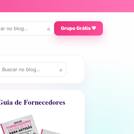
 por:
⌕
Grupo Grátis 💗
uscar por:
⌕
Guia de Fornecedores