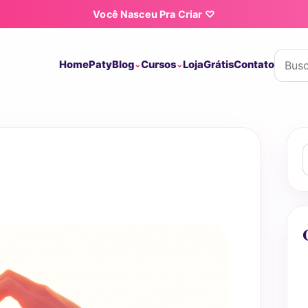
Você Nasceu Pra Criar ♡
Buscar
Home
Paty
Blog
Cursos
Loja
Grátis
Contato
B