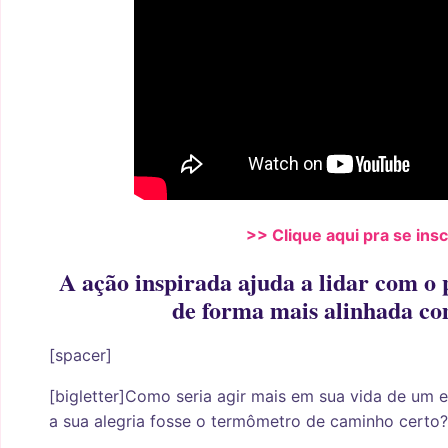
>> Clique aqui pra se ins
A ação inspirada ajuda a lidar com o
de forma mais alinhada co
[spacer]
[bigletter]Como seria agir mais em sua vida de um e
a sua alegria fosse o termômetro de caminho certo?