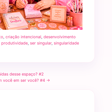
to
,
criação intencional
,
desenvolvimento
,
produtividade
,
ser singular
,
singularidade
nidas desse espaço? #2
m você em ser você? #4 →