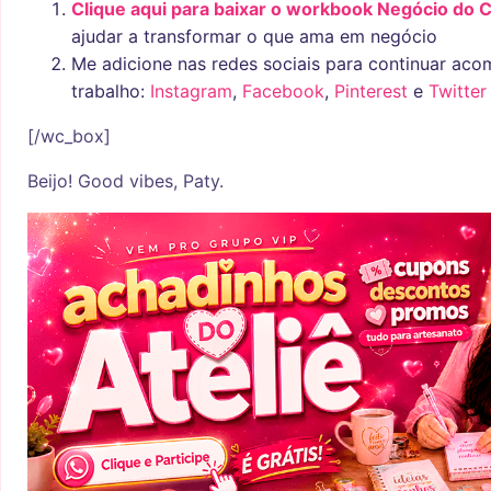
Clique aqui para baixar o workbook Negócio do 
ajudar a transformar o que ama em negócio
Me adicione nas redes sociais para continuar a
trabalho:
Instagram
,
Facebook
,
Pinterest
e
Twitter
[/wc_box]
Beijo! Good vibes, Paty.