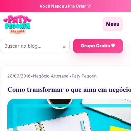
Pular para o conteúdo
Você Nasceu Pra Criar ♡
Menu
Buscar por:
⌕
Grupo Grátis 💗
28/09/2016
•
Negócio Artesanal
•
Paty Pegorin
Como transformar o que ama em negócio