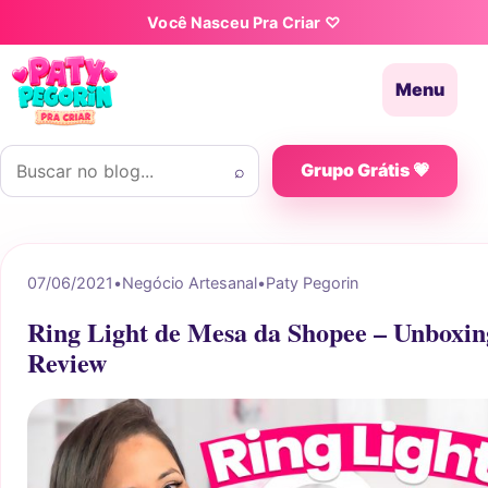
Pular para o conteúdo
Você Nasceu Pra Criar ♡
Menu
Buscar por:
⌕
Grupo Grátis 💗
07/06/2021
•
Negócio Artesanal
•
Paty Pegorin
Ring Light de Mesa da Shopee – Unboxin
Review