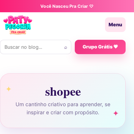
Pular para o conteúdo
Você Nasceu Pra Criar ♡
Menu
Buscar por:
⌕
Grupo Grátis 💗
shopee
Um cantinho criativo para aprender, se
inspirar e criar com propósito.