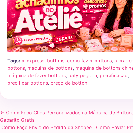
Tags:
aliexpress
,
bottons
,
como fazer bottons
,
lucrar 
bottons
,
maquina de bottons
,
maquina de bottons chin
máquina de fazer bottons
,
paty pegorin
,
precificação
,
precificar bottons
,
preço de botton
← Como Faço Clips Personalizados na Máquina de Bottons
Gabarito Grátis
Como Faço Envio do Pedido da Shopee | Como Enviar P