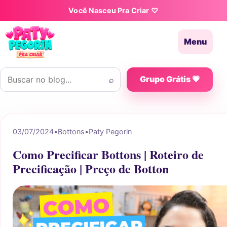
Pular para o conteúdo
Você Nasceu Pra Criar ♡
Menu
Buscar por:
⌕
Grupo Grátis 💗
03/07/2024
•
Bottons
•
Paty Pegorin
Como Precificar Bottons | Roteiro de
Precificação | Preço de Botton