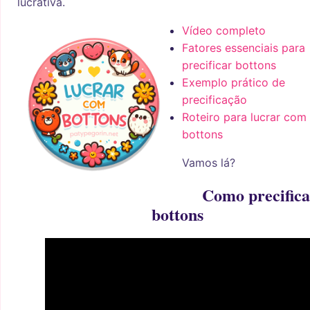
lucrativa.
Vídeo completo
Fatores essenciais para
precificar bottons
Exemplo prático de
precificação
Roteiro para lucrar com
bottons
Vamos lá?
Como precifica
bottons