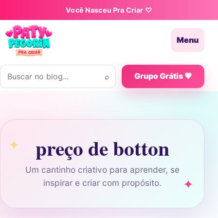
Pular para o conteúdo
Você Nasceu Pra Criar ♡
Menu
Buscar por:
⌕
Grupo Grátis 💗
preço de botton
Um cantinho criativo para aprender, se
inspirar e criar com propósito.