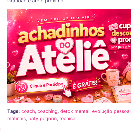
Gratidão e até o próximo!
Tags:
coach
,
coaching
,
detox mental
,
evolução pessoal
matinais
,
paty pegorin
,
técnica