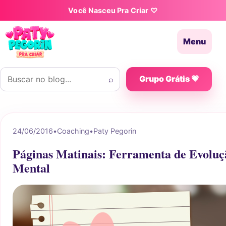
Pular para o conteúdo
Você Nasceu Pra Criar ♡
Menu
Buscar por:
⌕
Grupo Grátis 💗
24/06/2016
•
Coaching
•
Paty Pegorin
Páginas Matinais: Ferramenta de Evoluçã
Mental