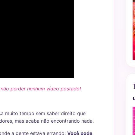
e não perder nenhum vídeo postado!
ica muito tempo sem saber direito que
adores, mas acaba não encontrando nada.
r onde a gente estava errando:
Você pode