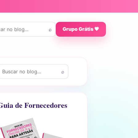
 por:
⌕
Grupo Grátis 💗
uscar por:
⌕
Guia de Fornecedores