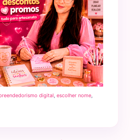
reendedorismo digital
,
escolher nome
,