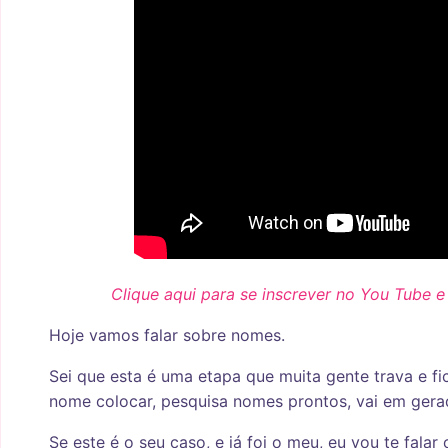
Clique aqui para se inscrever no You Tube 
Hoje vamos falar sobre nomes.
Sei que esta é uma etapa que muita gente trava e f
nome colocar, pesquisa nomes prontos, vai em ger
Se este é o seu caso, e já foi o meu, eu vou te fala