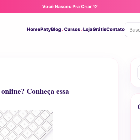
Você Nasceu Pra Criar ♡
Buscar
Home
Paty
Blog
Cursos
Loja
Grátis
Contato
B
 online? Conheça essa