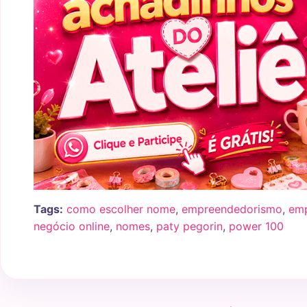
Tags:
como escolher nome
,
empreendedorismo
,
emp
negócio online
,
nomes
,
paty pegorin
,
power 100