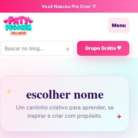
Pular para o conteúdo
Você Nasceu Pra Criar ♡
Menu
Buscar por:
⌕
Grupo Grátis 💗
escolher nome
Um cantinho criativo para aprender, se
inspirar e criar com propósito.