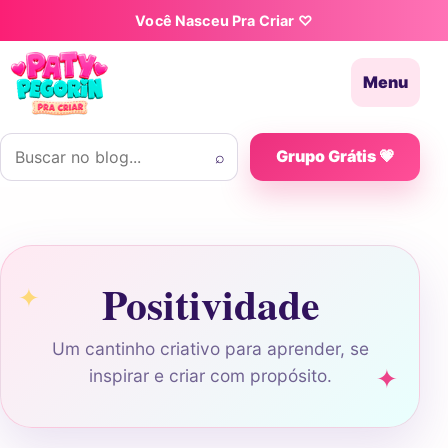
Pular para o conteúdo
Você Nasceu Pra Criar ♡
Menu
Buscar por:
⌕
Grupo Grátis 💗
Positividade
Um cantinho criativo para aprender, se
inspirar e criar com propósito.