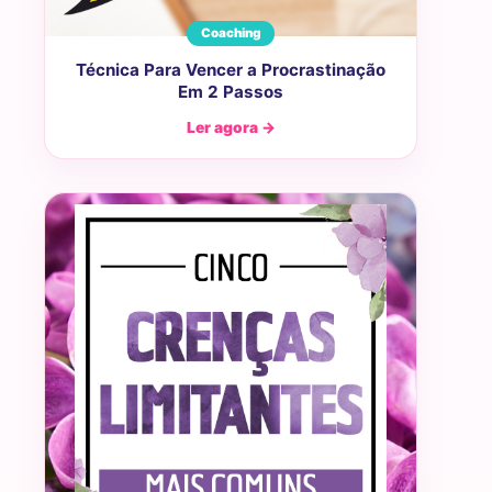
Coaching
Técnica Para Vencer a Procrastinação
Em 2 Passos
Ler agora →