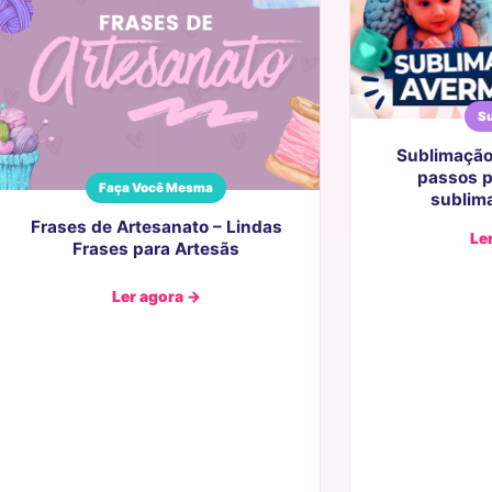
Su
Sublimação
passos p
Faça Você Mesma
sublima
Frases de Artesanato – Lindas
Le
Frases para Artesãs
Ler agora →