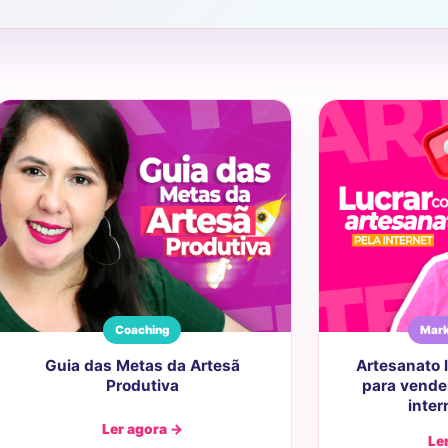
Coaching
Mark
Guia das Metas da Artesã
Artesanato l
Produtiva
para vende
inter
Ler agora →
Le