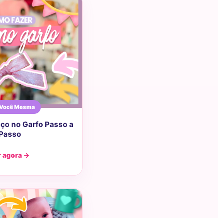
 Você Mesma
ço no Garfo Passo a
Passo
r agora →