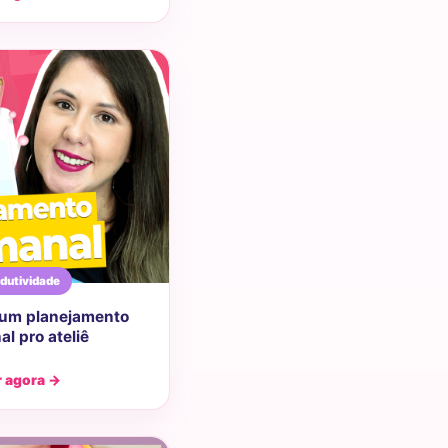
dutividade
 um planejamento
l pro ateliê
r agora →