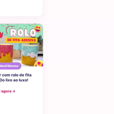
 Você Mesma
 com rolo de fita
Do lixo ao luxo!
r agora →