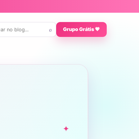
 por:
⌕
Grupo Grátis 💗