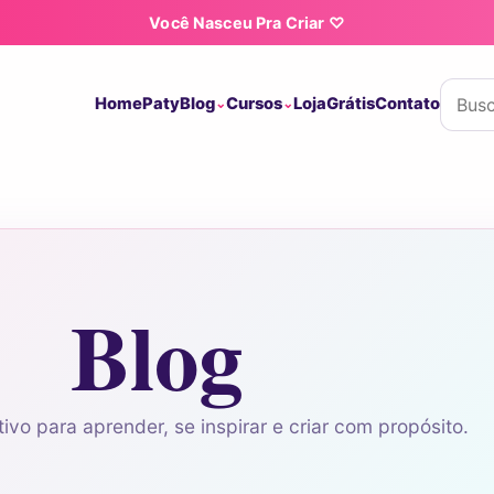
Você Nasceu Pra Criar ♡
Buscar
Home
Paty
Blog
Cursos
Loja
Grátis
Contato
Blog
ivo para aprender, se inspirar e criar com propósito.