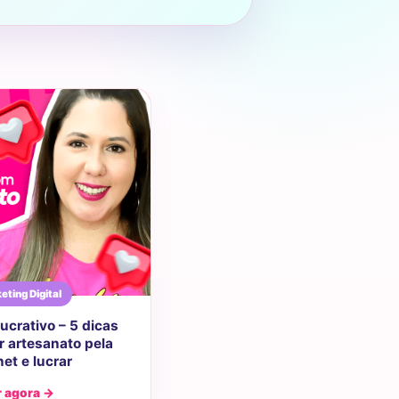
eting Digital
ucrativo – 5 dicas
r artesanato pela
net e lucrar
r agora →