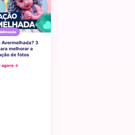
blimação
 Avermelhada? 3
ara melhorar a
ção de fotos
r agora →