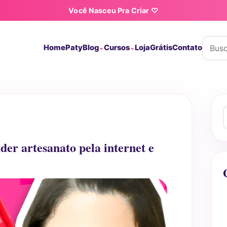
Você Nasceu Pra Criar ♡
Buscar
Home
Paty
Blog
Cursos
Loja
Grátis
Contato
B
der artesanato pela internet e