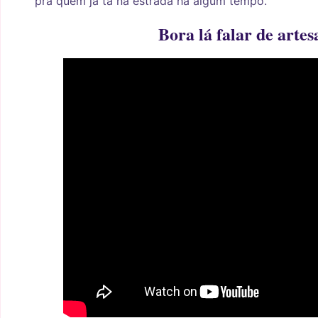
pra quem já tá na estrada há algum tempo.
Bora lá falar de artes