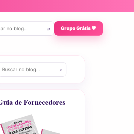
 por:
⌕
Grupo Grátis 💗
uscar por:
⌕
Guia de Fornecedores