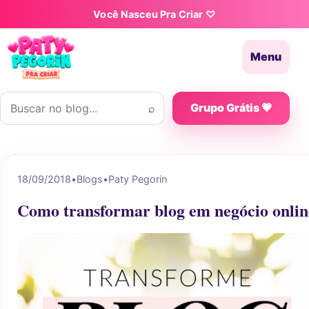
Pular para o conteúdo
Você Nasceu Pra Criar ♡
Menu
Buscar por:
⌕
Grupo Grátis 💗
18/09/2018
•
Blogs
•
Paty Pegorin
Como transformar blog em negócio onlin