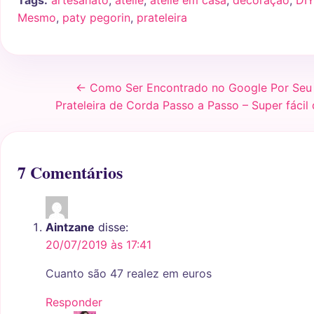
Tags:
artesanato
,
ateliê
,
ateliê em casa
,
decoração
,
DIY
Mesmo
,
paty pegorin
,
prateleira
← Como Ser Encontrado no Google Por Seu 
Prateleira de Corda Passo a Passo – Super fácil 
7 Comentários
Aintzane
disse:
20/07/2019 às 17:41
Cuanto são 47 realez em euros
Responder