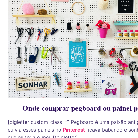
Onde comprar pegboard ou painel p
[bigletter custom_class=””]Pegboard é uma paixão ant
eu via esses painéis no
Pinterest
ficava babando e son
que eu teria o meu.[/bigletter]