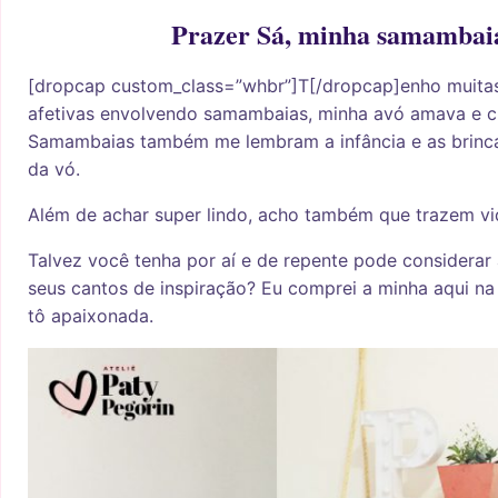
Prazer Sá, minha samambai
[dropcap custom_class=”whbr”]T[/dropcap]enho muita
afetivas envolvendo samambaias, minha avó amava e cu
Samambaias também me lembram a infância e as brinca
da vó.
Além de achar super lindo, acho também que trazem vi
Talvez você tenha por aí e de repente pode considerar 
seus cantos de inspiração? Eu comprei a minha aqui n
tô apaixonada.