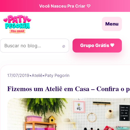
Pular para o conteúdo
Você Nasceu Pra Criar ♡
Menu
Buscar por:
⌕
Grupo Grátis 💗
17/07/2019
•
Ateliê
•
Paty Pegorin
Fizemos um Ateliê em Casa – Confira o p