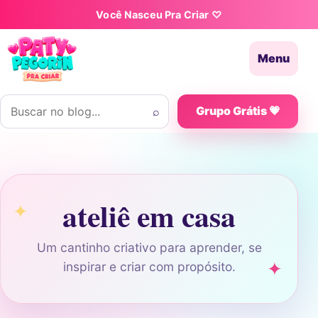
Pular para o conteúdo
Você Nasceu Pra Criar ♡
Menu
Buscar por:
⌕
Grupo Grátis 💗
ateliê em casa
Um cantinho criativo para aprender, se
inspirar e criar com propósito.