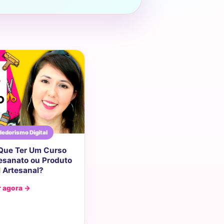
edorismo Digital
 Que Ter Um Curso
tesanato ou Produto
l Artesanal?
r agora →