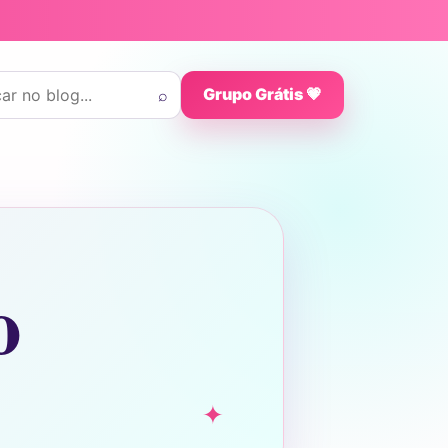
 por:
⌕
Grupo Grátis 💗
o