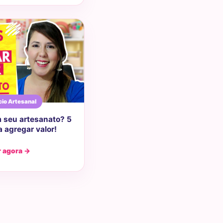
io Artesanal
m seu artesanato? 5
a agregar valor!
r agora →