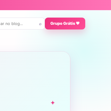
 por:
⌕
Grupo Grátis 💗