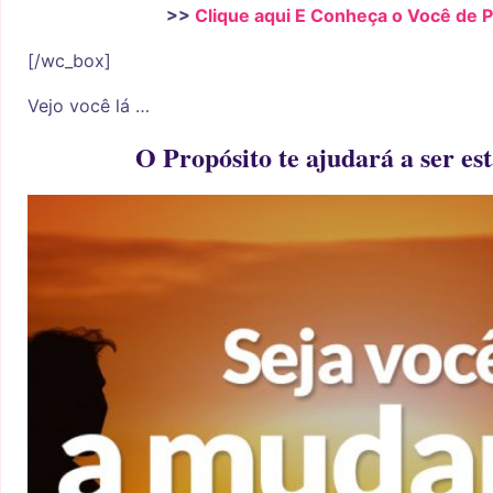
>>
Clique aqui E Conheça o Você de P
[/wc_box]
Vejo você lá …
O Propósito te ajudará a ser e