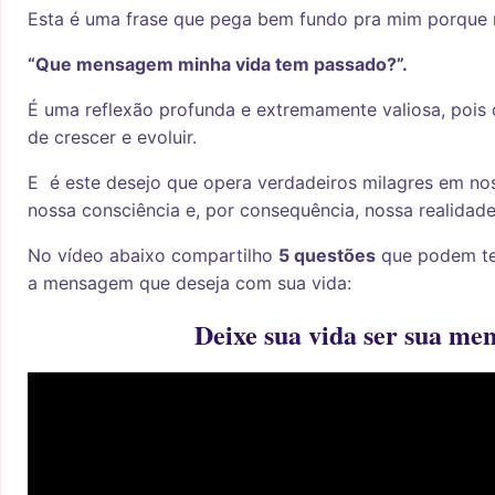
Esta é uma frase que pega bem fundo pra mim porque 
“Que mensagem minha vida tem passado?”.
É uma reflexão profunda e extremamente valiosa, pois
de crescer e evoluir.
E é este desejo que opera verdadeiros milagres em nos
nossa consciência e, por consequência, nossa realidade
No vídeo abaixo compartilho
5 questões
que podem te 
a mensagem que deseja com sua vida:
Deixe sua vida ser sua m