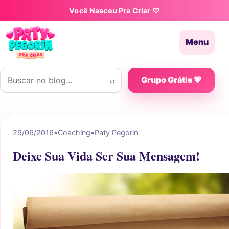
Pular para o conteúdo
Você Nasceu Pra Criar ♡
Menu
Buscar por:
⌕
Grupo Grátis 💗
29/06/2016
•
Coaching
•
Paty Pegorin
Deixe Sua Vida Ser Sua Mensagem!