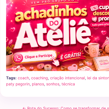
Tags:
coach
,
coaching
,
criação intencional
,
lei da sinto
paty pegorin
,
planos
,
sonhos
,
técnica
← Rota do Sucesso: Como se transformar de 