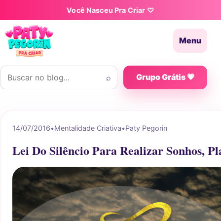
Pular para o conteúdo
Você Nasceu Pra Criar ♡
Menu
Buscar por:
⌕
Grupo Grátis 💗
14/07/2016
•
Mentalidade Criativa
•
Paty Pegorin
Lei Do Silêncio Para Realizar Sonhos, P