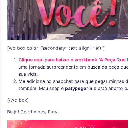
[wc_box color=”secondary” text_align=”left”]
Clique aqui para baixar o workbook “A Peça Que 
uma jornada surpreendente em busca da peça que 
sua vida.
Me adicione no snapchat para que pegar minhas d
também. Meu snap é
patypegorin
e está aberto p
[/wc_box]
Beijo! Good vibes, Paty.