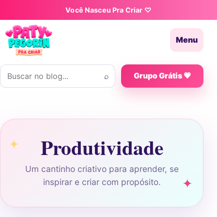
Pular para o conteúdo
Você Nasceu Pra Criar ♡
Menu
Buscar por:
⌕
Grupo Grátis 💗
Produtividade
Um cantinho criativo para aprender, se
inspirar e criar com propósito.