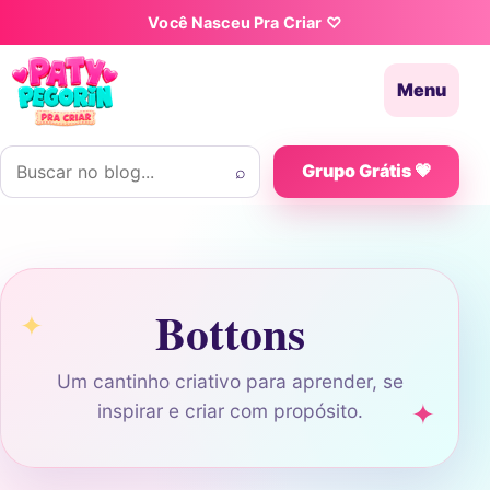
Pular para o conteúdo
Você Nasceu Pra Criar ♡
Menu
Buscar por:
⌕
Grupo Grátis 💗
Bottons
Um cantinho criativo para aprender, se
inspirar e criar com propósito.