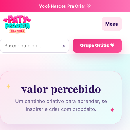
Pular para o conteúdo
Você Nasceu Pra Criar ♡
Menu
Buscar por:
⌕
Grupo Grátis 💗
valor percebido
Um cantinho criativo para aprender, se
inspirar e criar com propósito.