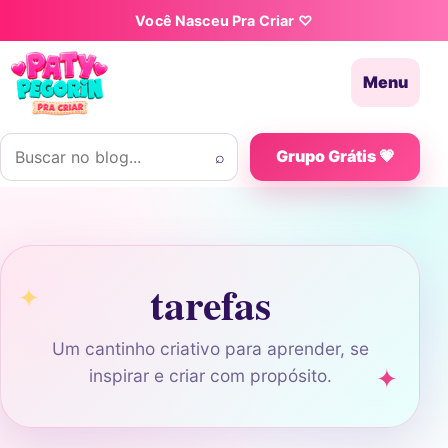
Pular para o conteúdo
Você Nasceu Pra Criar ♡
Menu
Buscar por:
⌕
Grupo Grátis 💗
tarefas
Um cantinho criativo para aprender, se
inspirar e criar com propósito.