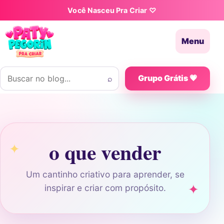
Pular para o conteúdo
Você Nasceu Pra Criar ♡
Menu
Buscar por:
⌕
Grupo Grátis 💗
o que vender
Um cantinho criativo para aprender, se
inspirar e criar com propósito.