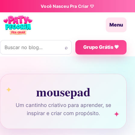
Pular para o conteúdo
Você Nasceu Pra Criar ♡
Menu
Buscar por:
⌕
Grupo Grátis 💗
mousepad
Um cantinho criativo para aprender, se
inspirar e criar com propósito.