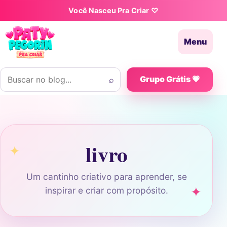
Pular para o conteúdo
Você Nasceu Pra Criar ♡
Menu
Buscar por:
⌕
Grupo Grátis 💗
livro
Um cantinho criativo para aprender, se
inspirar e criar com propósito.