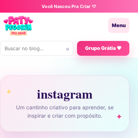
Pular para o conteúdo
Você Nasceu Pra Criar ♡
Menu
Buscar por:
⌕
Grupo Grátis 💗
instagram
Um cantinho criativo para aprender, se
inspirar e criar com propósito.