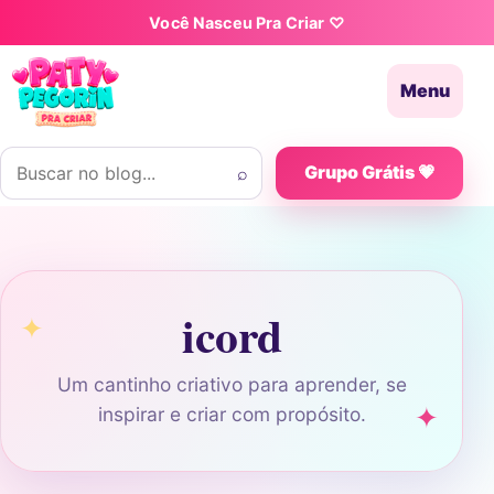
Pular para o conteúdo
Você Nasceu Pra Criar ♡
Menu
Buscar por:
⌕
Grupo Grátis 💗
icord
Um cantinho criativo para aprender, se
inspirar e criar com propósito.