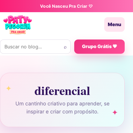
Pular para o conteúdo
Você Nasceu Pra Criar ♡
Menu
Buscar por:
⌕
Grupo Grátis 💗
diferencial
Um cantinho criativo para aprender, se
inspirar e criar com propósito.