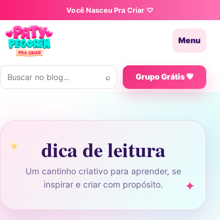
Pular para o conteúdo
Você Nasceu Pra Criar ♡
Menu
Buscar por:
⌕
Grupo Grátis 💗
dica de leitura
Um cantinho criativo para aprender, se
inspirar e criar com propósito.