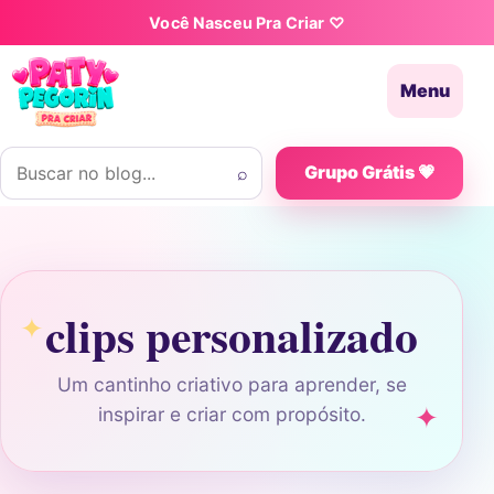
Pular para o conteúdo
Você Nasceu Pra Criar ♡
Menu
Buscar por:
⌕
Grupo Grátis 💗
clips personalizado
Um cantinho criativo para aprender, se
inspirar e criar com propósito.