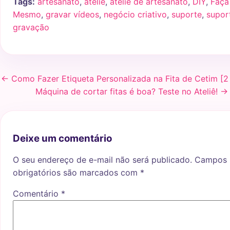
Tags:
artesanato
,
ateliê
,
ateliê de artesanato
,
DIY
,
Faça
Mesmo
,
gravar vídeos
,
negócio criativo
,
suporte
,
supor
gravação
← Como Fazer Etiqueta Personalizada na Fita de Cetim [2
Máquina de cortar fitas é boa? Teste no Ateliê! →
Deixe um comentário
O seu endereço de e-mail não será publicado.
Campos
obrigatórios são marcados com
*
Comentário
*