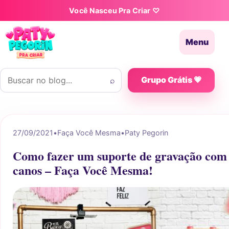
Pular para o conteúdo
Você Nasceu Pra Criar ♡
Menu
Buscar por:
⌕
Grupo Grátis 💗
27/09/2021
•
Faça Você Mesma
•
Paty Pegorin
Como fazer um suporte de gravação com
canos – Faça Você Mesma!