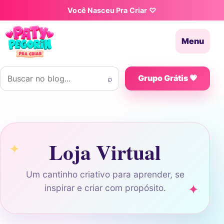
Pular para o conteúdo
Você Nasceu Pra Criar ♡
Menu
Buscar por:
⌕
Grupo Grátis 💗
Loja Virtual
Um cantinho criativo para aprender, se
inspirar e criar com propósito.