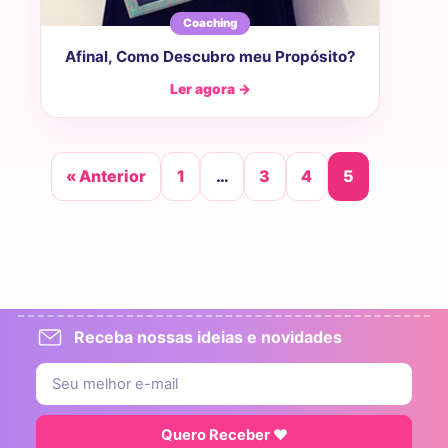
Coaching
Afinal, Como Descubro meu Propósito?
Ler agora →
« Anterior
1
…
3
4
5
Receba nossas ideias e novidades
Quero Receber ♥