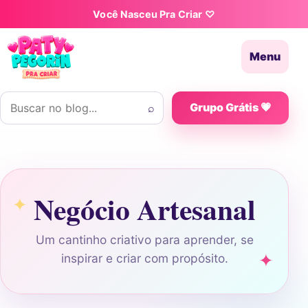
Pular para o conteúdo
Você Nasceu Pra Criar ♡
Menu
Buscar por:
⌕
Grupo Grátis 💗
Negócio Artesanal
Um cantinho criativo para aprender, se
inspirar e criar com propósito.